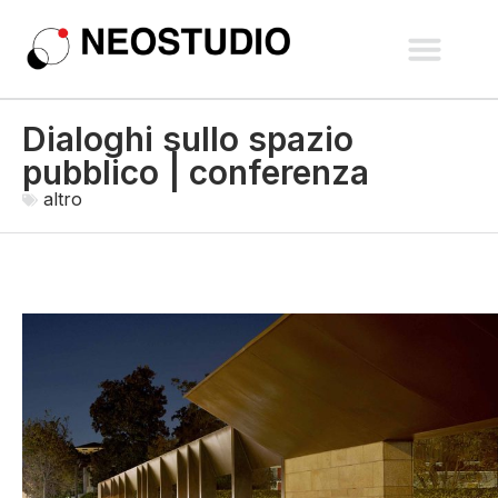
spazi pubblici e paesaggio
recupero e nuove costruzio
interni e allestimen
Dialoghi sullo spazio
pubblico | conferenza
altro