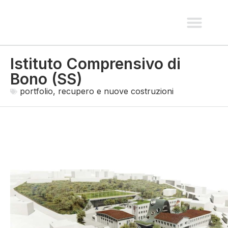
spazi pubblici e paesaggio
recupero e nuove costruzio
interni e allestimen
Istituto Comprensivo di
Bono (SS)
portfolio
,
recupero e nuove costruzioni