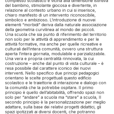
complesso scolastico è vicina alla dimensione istintiva
del bambino, stimolante giocosa e divertente, in
relazione al contesto urbano in cui si inserisce,
chiaro manifesto di un intervento riconoscibile,
simbolico e ambizioso. L’introduzione di nuovei
elementi “morbidi” deriva dalla naturale associazione
della geometria curvilinea al mondo dei piccoli.
Una scuola che sia punto di riferimento del territorio
non solo per le attività di apprendimento e per le
attività formative, ma anche per quelle ricreative e
culturali dell’intera comunità, ovvero una struttura
aperta l’intera giornata, modulabile e parzializzabile.
Una vera e propria centralità rinnovata, la cui
costruzione – anche dal punto di vista culturale – è
resa possibile dal carattere iconico dei nuovi
interventi. Nello specifico due principi pedagogici
orientano le scelte progettuali questo edificio
scolastico e le traiettorie di interazione e dialogo con
la comunità che la potrebbe ospitare. Il primo
principio è quello dell’abitabilità, offrendo spazi non
solo per “andare” a scuola ma “stare” a scuola, Il
secondo principio è la personalizzazione per meglio
adattare, sulla base dei relativi progetti didattici, gli
spazi ipotizzati ai diversi docenti, che potranno