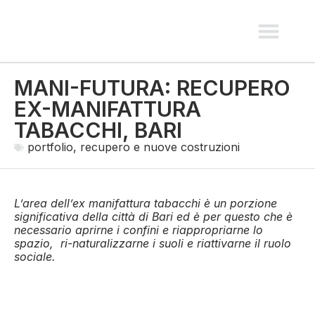
spazi pubblici e paesaggio
recupero e nuove costruzio
interni e allestimen
MANI-FUTURA: RECUPERO
EX-MANIFATTURA
TABACCHI, BARI
portfolio
,
recupero e nuove costruzioni
L’area dell’ex manifattura tabacchi è un porzione
significativa della città di Bari ed è per questo che è
necessario aprirne i confini e riappropriarne lo
spazio, ri-naturalizzarne i suoli e riattivarne il ruolo
sociale.