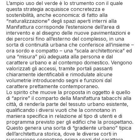
L’ampio uso del verde è lo strumento con il quale
questa strategia acquisisce concretezza e
sostenibilità, anche economica: di fatto alla
“naturalizzazione” degli spazi aperti interni alla
Manifattura corrisponde l’estensione dell’area di
intervento e al disegno delle nuove pavimentazioni e
dei percorsi fino all’esterno del complesso, in una
sorta di continuità urbana che conferisce all’insieme –
ora sordo e compatto – una “scala architettonica” ed
una “misura” più adeguata alla persona e dal
carattere urbano e al contempo domestico. Vengono
valorizzati gli accessi, tramite portali passanti
chiaramente identificabili e rimodulate alcune
volumetrie introducendo segni e funzioni dal
carattere prettamente contemporaneo.
Lo spirito che muove la proposta in oggetto è quello
di “aprire” il comparto della Manifattura tabacchi alla
città, di renderla parte del tessuto urbano esistente,
qualificando i diversi vuoti che la connotano in
maniera specifica in relazione al tipo di utenti e di
programma previsto per gli edifici che la prospettano.
Questo genera una sorta di “gradiente urbano” tipica
dell’architettura storica, dove le diverse corti in
successione connotano prima spazi dal carattere