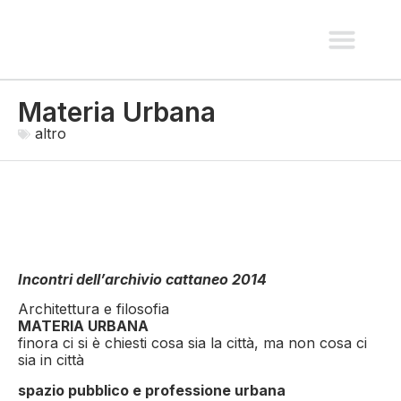
spazi pubblici e paesaggio
recupero e nuove costruzio
interni e allestimen
Materia Urbana
altro
Incontri dell’archivio cattaneo 2014
Architettura e filosofia
MATERIA URBANA
finora ci si è chiesti cosa sia la città, ma non cosa ci
sia in città
spazio pubblico e professione urbana