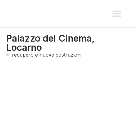
spazi pubblici e paesaggio
recupero e nuove costruzio
interni e allestimen
Palazzo del Cinema,
Locarno
recupero e nuove costruzioni