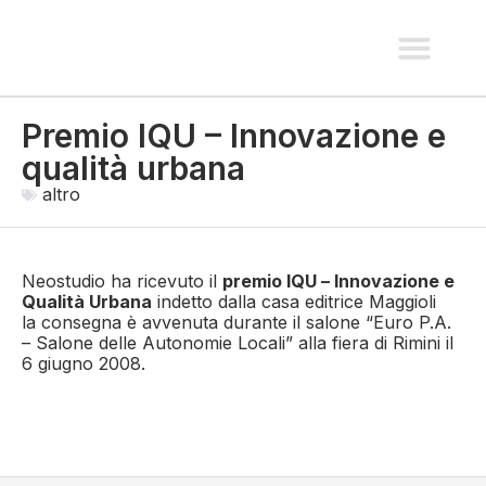
spazi pubblici e paesaggio
recupero e nuove costruzio
interni e allestimen
Premio IQU – Innovazione e
qualità urbana
altro
Neostudio ha ricevuto il
premio IQU – Innovazione e
Qualità Urbana
indetto dalla casa editrice Maggioli
la consegna è avvenuta durante il salone “Euro P.A.
– Salone delle Autonomie Locali” alla fiera di Rimini il
6 giugno 2008.