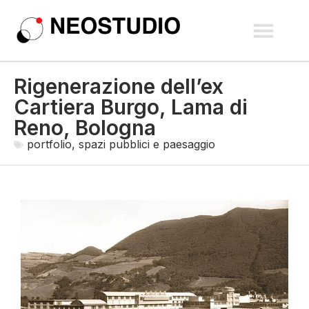
spazi pubblici e paesaggio
recupero e nuove costruzio
interni e allestimen
Rigenerazione dell’ex
Cartiera Burgo, Lama di
Reno, Bologna
portfolio
,
spazi pubblici e paesaggio